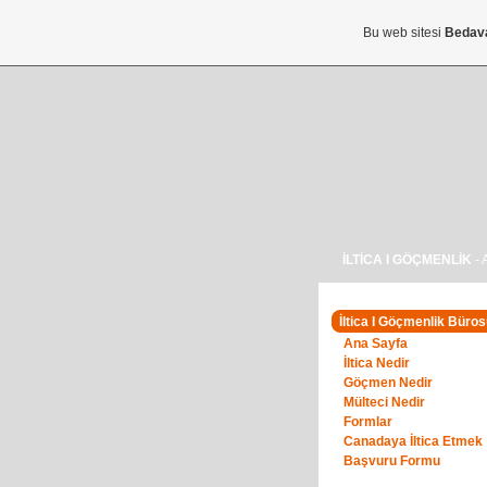
Bu web sitesi
Bedav
İLTİCA I GÖÇMENLİK
- 
İltica I Göçmenlik Büros
Ana Sayfa
İltica Nedir
Göçmen Nedir
Mülteci Nedir
Formlar
Canadaya İltica Etmek
Başvuru Formu