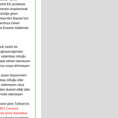
ihli EK protokole
rarıyla onaylanarak
ürlüğe giren
rkiye'den İkamet İzni
larımıza Gelen
ve Esaslar Hakkında
i, belirli bir
a uğrayacağından
e vatandaşı olduğu
ifade etmek istemeyen
yorsa oraya dönmeyen
ya siyasi düşünceleri
ndaşı olduğu ülke
de edemeyen veya
en ikamet ettiği ülke
önmek istemeyen
ine göre Türkiye'ye,
951 Cenevre
rek daimi ikametine