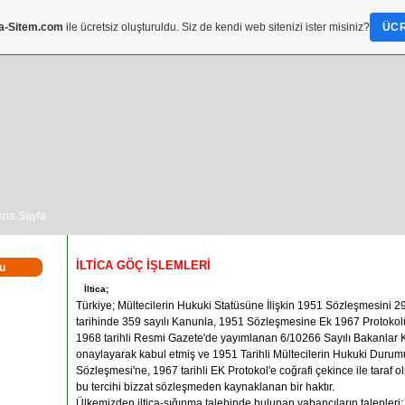
a-Sitem.com
ile ücretsiz oluşturuldu. Siz de kendi web sitenizi ister misiniz?
ÜCR
Ana Sayfa
İLTİCA GÖÇ İŞLEMLERİ
u
İltica;
Türkiye; Mültecilerin Hukuki Statüsüne İlişkin 1951 Sözleşmesini 
tarihinde 359 sayılı Kanunla, 1951 Sözleşmesine Ek 1967 Protokol
1968 tarihli Resmi Gazete'de yayımlanan 6/10266 Sayılı Bakanlar Ku
onaylayarak kabul etmiş ve 1951 Tarihli Mültecilerin Hukuki Durum
Sözleşmesi'ne, 1967 tarihli EK Protokol'e coğrafi çekince ile taraf o
bu tercihi bizzat sözleşmeden kaynaklanan bir haktır.
Ülkemizden iltica-sığınma talebinde bulunan yabancıların talepleri;