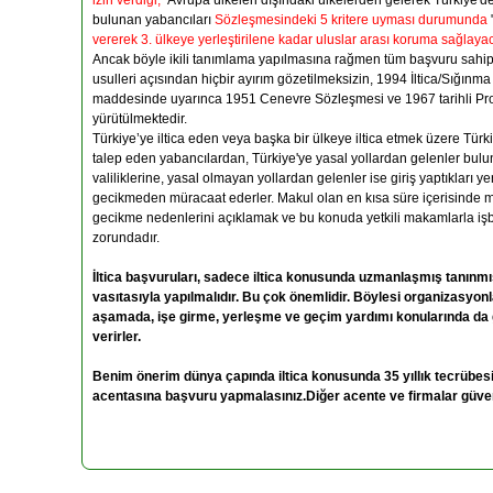
izin verdiği,
Avrupa ülkeleri dışındaki ülkelerden gelerek Türkiye'd
bulunan yabancıları
Sözleşmesindeki 5 kritere uyması durumunda
vererek 3. ülkeye yerleştirilene kadar uluslar arası koruma sağlayac
Ancak böyle ikili tanımlama yapılmasına rağmen tüm başvuru sahipler
usulleri açısından hiçbir ayırım gözetilmeksizin, 1994 İltica/Sığınm
maddesinde uyarınca 1951 Cenevre Sözleşmesi ve 1967 tarihli Pr
yürütülmektedir.
Türkiye’ye iltica eden veya başka bir ülkeye iltica etmek üzere Türk
talep eden yabancılardan, Türkiye'ye yasal yollardan gelenler bulu
valiliklerine, yasal olmayan yollardan gelenler ise giriş yaptıkları yer
gecikmeden müracaat ederler. Makul olan en kısa süre içerisinde 
gecikme nedenlerini açıklamak ve bu konuda yetkili makamlarla işb
zorundadır.
İltica başvuruları, sadece iltica konusunda uzmanlaşmış tanınmı
vasıtasıyla yapılmalıdır. Bu çok önemlidir. Böylesi organizasyon
aşamada, işe girme, yerleşme ve geçim yardımı konularında da g
verirler.
Benim önerim dünya çapında iltica konusunda 35 yıllık tecrübesi
acentasına başvuru yapmalasınız.Diğer acente ve firmalar güveni