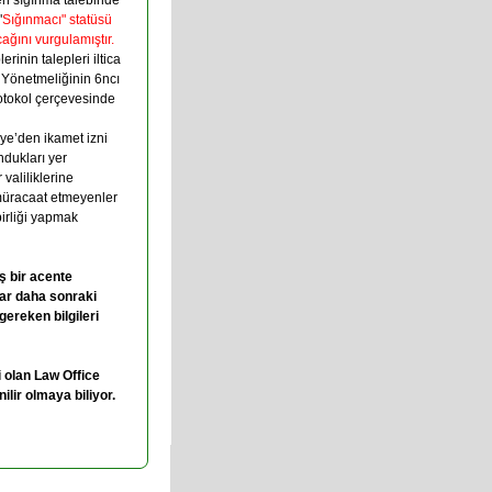
en sığınma talebinde
"
Sığınmacı" statüsü
ağını vurgulamıştır.
inin talepleri iltica
a Yönetmeliğinin 6ncı
otokol çerçevesinde
iye’den ikamet izni
ndukları yer
 valiliklerine
müracaat etmeyenler
irliği yapmak
ş bir acente
lar daha sonraki
ereken bilgileri
 olan Law Office
lir olmaya biliyor.