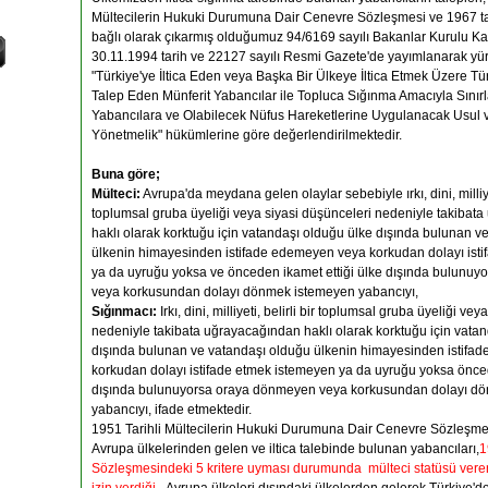
Mültecilerin Hukuki Durumuna Dair Cenevre Sözleşmesi ve 1967 tar
bağlı olarak çıkarmış olduğumuz 94/6169 sayılı Bakanlar Kurulu Ka
30.11.1994 tarih ve 22127 sayılı Resmi Gazete'de yayımlanarak yür
"Türkiye'ye İltica Eden veya Başka Bir Ülkeye İltica Etmek Üzere Tü
Talep Eden Münferit Yabancılar ile Topluca Sığınma Amacıyla Sınır
Yabancılara ve Olabilecek Nüfus Hareketlerine Uygulanacak Usul 
Yönetmelik" hükümlerine göre değerlendirilmektedir.
Buna göre;
Mülteci:
Avrupa'da meydana gelen olaylar sebebiyle ırkı, dini, milliyet
toplumsal gruba üyeliği veya siyasi düşünceleri nedeniyle takibat
haklı olarak korktuğu için vatandaşı olduğu ülke dışında bulunan v
ülkenin himayesinden istifade edemeyen veya korkudan dolayı ist
ya da uyruğu yoksa ve önceden ikamet ettiği ülke dışında bulunu
veya korkusundan dolayı dönmek istemeyen yabancıyı,
Sığınmacı:
Irkı, dini, milliyeti, belirli bir toplumsal gruba üyeliği ve
nedeniyle takibata uğrayacağından haklı olarak korktuğu için vata
dışında bulunan ve vatandaşı olduğu ülkenin himayesinden istifa
korkudan dolayı istifade etmek istemeyen ya da uyruğu yoksa önced
dışında bulunuyorsa oraya dönmeyen veya korkusundan dolayı d
yabancıyı, ifade etmektedir.
1951 Tarihli Mültecilerin Hukuki Durumuna Dair Cenevre Sözleşmes
Avrupa ülkelerinden gelen ve iltica talebinde bulunan yabancıları,
1
Sözleşmesindeki 5 kritere uyması durumunda mülteci statüsü vere