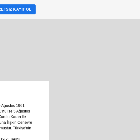
ETSIZ KAYIT OL
29 Ağustos 1961
ü'nü ise 5 Ağustos
rulu Kararı ile
una İlişkin Cenevre
lmuştur. Türkiye'nin
 1951 Tarihli