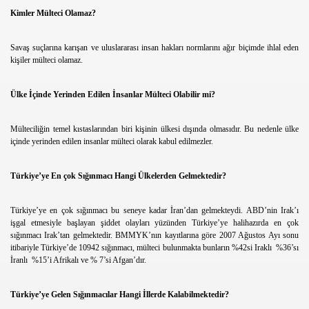
Kimler Mülteci Olamaz?
Savaş suçlarına karışan ve uluslararası insan hakları normlarını ağır biçimde ihlal eden
kişiler mülteci olamaz.
Ülke İçinde Yerinden Edilen İnsanlar Mülteci Olabilir mi?
Mülteciliğin temel kıstaslarından biri kişinin ülkesi dışında olmasıdır. Bu nedenle ülke
içinde yerinden edilen insanlar mülteci olarak kabul edilmezler.
Türkiye’ye En çok Sığınmacı Hangi Ülkelerden Gelmektedir?
Türkiye’ye en çok sığınmacı bu seneye kadar İran’dan gelmekteydi. ABD’nin Irak’ı
işgal etmesiyle başlayan şiddet olayları yüzünden Türkiye’ye halihazırda en çok
sığınmacı Irak’tan gelmektedir. BMMYK’nın kayıtlarına göre 2007 Ağustos Ayı sonu
itibariyle Türkiye’de 10942 sığınmacı, mülteci bulunmakta bunların %42si Iraklı %36’sı
İranlı %15’i Afrikalı ve % 7’si Afgan’dır.
Türkiye’ye Gelen Sığınmacılar Hangi İllerde Kalabilmektedir?