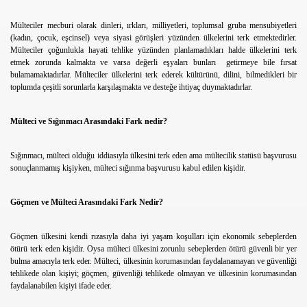
Mülteciler mecburi olarak dinleri, ırkları, milliyetleri, toplumsal gruba mensubiyetleri
(kadın, çocuk, eşcinsel) veya siyasi görüşleri yüzünden ülkelerini terk etmektedirler.
Mülteciler çoğunlukla hayati tehlike yüzünden planlamadıkları halde ülkelerini terk
etmek zorunda kalmakta ve varsa değerli eşyaları bunları getirmeye bile fırsat
bulamamaktadırlar. Mülteciler ülkelerini terk ederek kültürünü, dilini, bilmedikleri bir
toplumda çeşitli sorunlarla karşılaşmakta ve desteğe ihtiyaç duymaktadırlar.
Mülteci ve Sığınmacı Arasındaki Fark nedir?
Sığınmacı, mülteci olduğu iddiasıyla ülkesini terk eden ama mültecilik statüsü başvurusu
sonuçlanmamış kişiyken, mülteci sığınma başvurusu kabul edilen kişidir.
Göçmen ve Mülteci Arasındaki Fark Nedir?
Göçmen ülkesini kendi rızasıyla daha iyi yaşam koşulları için ekonomik sebeplerden
ötürü terk eden kişidir. Oysa mülteci ülkesini zorunlu sebeplerden ötürü güvenli bir yer
bulma amacıyla terk eder. Mülteci, ülkesinin korumasından faydalanamayan ve güvenliği
tehlikede olan kişiyi; göçmen, güvenliği tehlikede olmayan ve ülkesinin korumasından
faydalanabilen kişiyi ifade eder.