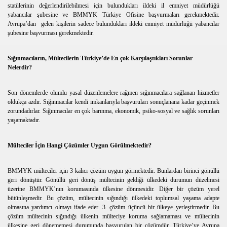
statülerinin değerlendirilebilmesi için bulundukları ildeki il emniyet müdürlüğü
yabancılar şubesine ve BMMYK Türkiye Ofisine başvurmaları gerekmektedir.
Avrupa’dan gelen kişilerin sadece bulundukları ildeki emniyet müdürlüğü yabancılar
şubesine başvurması gerekmektedir.
Sığınmacıların, Mültecilerin Türkiye’de En çok Karşılaştıkları Sorunlar
Nelerdir?
Son dönemlerde olumlu yasal düzenlemelere rağmen sığınmacılara sağlanan hizmetler
oldukça azdır. Sığınmacılar kendi imkanlarıyla başvuruları sonuçlanana kadar geçinmek
zorundadırlar. Sığınmacılar en çok barınma, ekonomik, psiko-sosyal ve sağlık sorunları
yaşamaktadır.
Mülteciler İçin Hangi Çözümler Uygun Görülmektedir?
BMMYK mülteciler için 3 kalıcı çözüm uygun görmektedir. Bunlardan birinci gönüllü
geri dönüştür. Gönüllü geri dönüş mültecinin geldiği ülkedeki durumun düzelmesi
üzerine BMMYK’nın korumasında ülkesine dönmesidir. Diğer bir çözüm yerel
bütünleşmedir. Bu çözüm, mültecinin sığındığı ülkedeki toplumsal yaşama adapte
olmasına yardımcı olmayı ifade eder. 3. çözüm üçüncü bir ülkeye yerleştirmedir. Bu
çözüm mültecinin sığındığı ülkenin mülteciye koruma sağlamaması ve mültecinin
ülkesine geri dönememesi durumunda başvurulan bir çözümdür. Türkiye’ye Avrupa