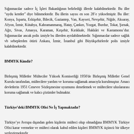
Sığınmacılar sadece İç İşleri Bakanlığının belirlediği illerde kalabilmektedir. Bu iller
“uydu kentler” diye bilinmektedir. Bu illerin sayısı en son 28’e yükselmiştir. Bu iller:
Konya, Isparta, Eskişehir, Bilecik, Gaziantep, Van, Kayseri, Nevşehir, Niğde, Aksaray,
Afyon, İzmir, Kütahya, Kahramanmaraş, Hatay, Çankırı, Yozgat, Burdur, Tokat, Şırnak,
Ağrı, Sivas, Amasya, Karaman, Kırşehir, Kırıkkale, Hakkâri ve Kastamonu’dur.
Sığınmacılar ancak polis izniyle bu illerden ayrılabilmektedir. Sığınmacılar sadece sağlık
vb sebeplerden ötürü Ankara, İzmir, İstanbul gibi Büyükşehirlerde polis izniyle
kalabilmektedir.
BMMYK Kimdir?
Birleşmiş Milletler Mülteciler Yüksek Komiserliği 1950'de Birleşmiş Milletler Genel
Kurulu tarafından, mültecilere yardım ve koruma sağlamak amacıyla kurulmuştur. Amacı
devletlerin 1951 Cenevre Sözleşmesine uyumunu denetlemek ve mültecilere uluslararası
koruma sağlamak ve kalıcı çözümler bulmaktır.
Türkiye’deki BMMYK Ofisi Ne İş Yapmaktadır?
Türkiye’ye Avrupa dışından gelen kişilerin mülteci olup olmadığına BMMYK Türkiye
Ofisi karar vermekte ve mülteci olarak kabul edilen kişileri BMMYK üçüncü bir ülkeye
yerleştirmektedir.