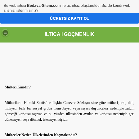
Bu web sitesi
Bedava-Sitem.com
ile ücretsiz oluşturuldu. Siz de kendi web
sitenizi ister misiniz?
ÜCRETSIZ KAYIT OL
İLTİCA I GÖÇMENLİK
Mülteci Kimdir?
Mültecilerin Hukuki Statüsüne İlişkin Cenevre Sözleşmesi'ne göre mülteci; ırkı, dini,
milliyeti, belli bir sosyal gruba mensubiyeti veya siyasi düşünceleri nedeniyle zulüm
göreceği korkusu taşıyan ve bu yüzden ülkesinden ayrılan ve korkusu nedeniyle geri
dönemeyen veya dönmek istemeyen kişidir.
Mülteciler Neden Ülkelerinden Kaçmaktadır?